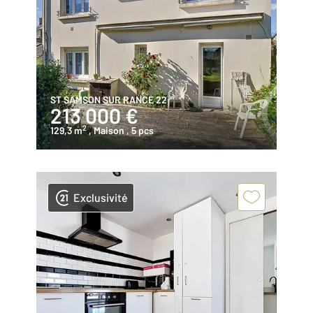
ST SAMSON SUR RANCE 22
213 000 €
2
129,3 m
, Maison
, 5 pcs
Exclusivité