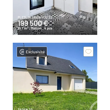
PLESLIN TRIGAVOU 22
199 500 €
2
91,7 m
, Maison
, 4 pcs
Exclusivité
TADEN 22