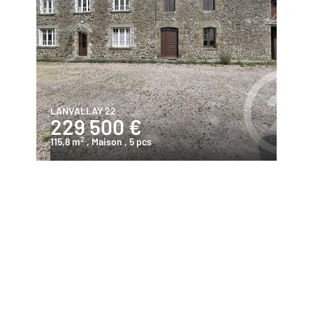
LANVALLAY 22
229 500 €
2
115,8 m
, Maison
, 5 pcs