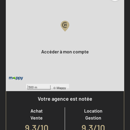
Parlons de vous, parlons biens
Votre compte :
Accéder à mon compte
500 m
©
Mappy
Votre agence est notée
Achat
Location
Vente
Gestion
9,3
/
10
9,3/10