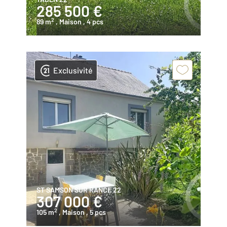
285 500 €
2
89 m
, Maison
, 4 pcs
Exclusivité
ST SAMSON SUR RANCE 22
307 000 €
2
105 m
, Maison
, 5 pcs