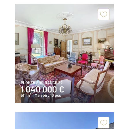
PLOUER SUR RANCE 22
1 040 000 €
2
511 m
, Maison
, 10 pcs