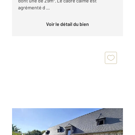
dont une de 29m². Le cadre calme est
agrémenté d ...
Voir le détail du bien
TADEN 22
2
160,70 m
, 6 pièces
Ref : 22199