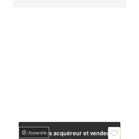
Vous êtes acquéreur et vendeur,
Exclusivité