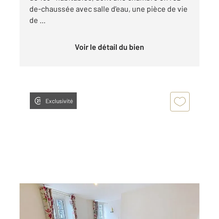
de-chaussée avec salle d'eau, une pièce de vie
de ...
Voir le détail du bien
Exclusivité
DINAN 22
2
99,69 m
, 4 pièces
Ref : 21724