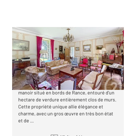
PLOUER SUR RANCE 22
2
511 m
, 10 pièces
Ref : 21126
Maison à vendre
1 040 000 €
Plongez dans l'univers exceptionnel de ce
manoir situé en bords de Rance, entouré d'un
hectare de verdure entièrement clos de murs.
Cette propriété unique allie élégance et
charme, avec un gros œuvre en très bon état
et de ...