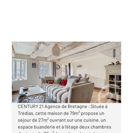
TREDIAS 22
2
79,35 m
, 4 pièces
Ref : 21858
Maison à vendre
108 000 €
Visiter le site dédié
CENTURY 21 Agence de Bretagne : Située à
Trédias, cette maison de 79m² propose un
séjour de 27m² ouvrant sur une cuisine, un
espace buanderie et à l'étage deux chambres