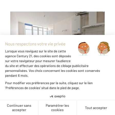
DINAN 22
2
73,99 m
, 2 pièces
Ref : 22147
Appartement T2 à vendre
139 900 €
Century 21 Agence de Bretagne vous présente
: Niché au troisième étage d'un immeuble
calme, cet appartement de 73m² vous accueille
dès l'entrée avec un séjour de 21m² ouvrant sur
une cuisine équipée de 15m², idéal pour
préparer vos ...
Voir le détail du bien
Créer une alerte