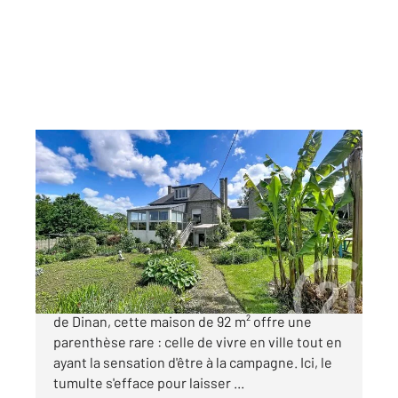
DINAN 22
2
92 m
, 6 pièces
Ref : 22044
Maison à vendre
360 000 €
Nichée au fond d'une impasse confidentielle
de Dinan, cette maison de 92 m² offre une
parenthèse rare : celle de vivre en ville tout en
ayant la sensation d'être à la campagne. Ici, le
tumulte s'efface pour laisser ...