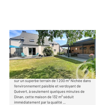
QUEVERT 22
2
131,80 m
, 7 pièces
Ref : 22093
Maison à vendre
445 000 €
Aux portes de Dinan, une maison impeccable
sur un superbe terrain de 1 200 m² Nichée dans
l'environnement paisible et verdoyant de
Quévert, à seulement quelques minutes de
Dinan, cette maison de 132 m² séduit
immédiatement par la qualité ...