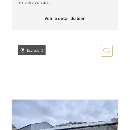
terrain avec un ...
Voir le détail du bien
Exclusivité
DINAN 22
2
970 m
Ref : 21750
Terrain à vendre