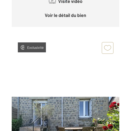
Visite vidéo
Voir le détail du bien
Exclusivité
DINAN 22
2
60,37 m
, 3 pièces
Ref : 22065
Maison à vendre