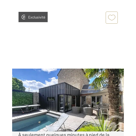
Exclusivité
DINAN 22
2
180 m
, 8 pièces
Ref : 17214
Maison à vendre
609 000 €
Visiter le site dédié
À seulement quelques minutes à pied de la