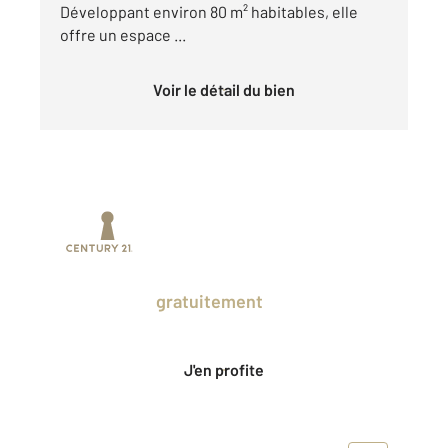
Développant environ 80 m² habitables, elle
offre un espace ...
Voir le détail du bien
Prenez un temps d'avance sur le marché
en profitant
gratuitement
des Ventes
Privées CENTURY 21.
J'en profite