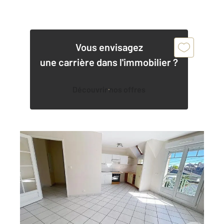
Vous envisagez
une carrière dans l'immobilier ?
Découvrir nos offres
DINAN 22
2
60,39 m
, 3 pièces
Ref : 19825
Appartement F3 à vendre
223 500 €