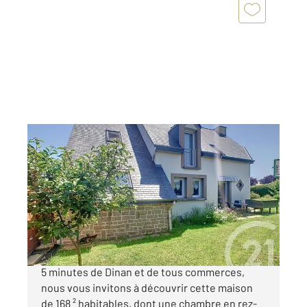
DINAN 22
2
168 m
, 6 pièces
Ref : 21840
Maison à vendre
317 000 €
CENTURY 21 Agence de Bretagne QUEVERT : à
5 minutes de Dinan et de tous commerces,
nous vous invitons à découvrir cette maison
de 168 ² habitables, dont une chambre en rez-