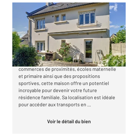
ST SAMSON SUR RANCE 22
2
129,32 m
, 5 pièces
Ref : 19604
Maison à vendre
213 000 €
BORDS DE RANCE : dans un village offrant
commerces de proximités, écoles maternelle
et primaire ainsi que des propositions
sportives, cette maison offre un potentiel
incroyable pour devenir votre future
résidence familiale. Sa localisation est idéale
pour accéder aux transports en ...
Voir le détail du bien