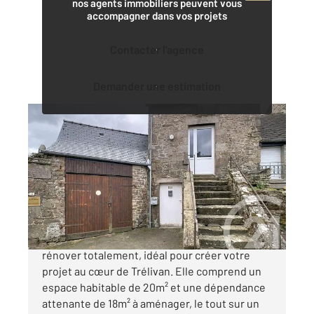
nos agents immobiliers peuvent vous
accompagner dans vos projets
Contacter l'agence
Demander une estimation
TRELIVAN 22
2
38 m
, 2 pièces
Ref : 21761
Maison à vendre
70 000 €
CENTURY 21 Agence de Bretagne : Maison à
rénover totalement, idéal pour créer votre
projet au cœur de Trélivan. Elle comprend un
espace habitable de 20m² et une dépendance
attenante de 18m² à aménager, le tout sur un