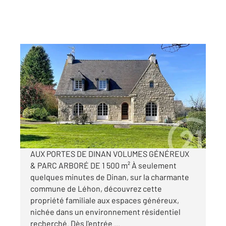
LEHON 22
2
190 m
, 7 pièces
Ref : 20532
Maison à vendre
469 000 €
Visiter le site dédié
AUX PORTES DE DINAN VOLUMES GÉNÉREUX
& PARC ARBORÉ DE 1 500 m² À seulement
quelques minutes de Dinan, sur la charmante
commune de Léhon, découvrez cette
propriété familiale aux espaces généreux,
nichée dans un environnement résidentiel
recherché. Dès l'entrée ...