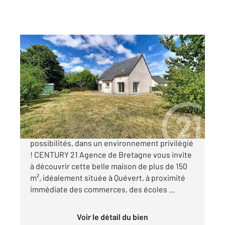
QUEVERT 22
2
153 m
, 6 pièces
Ref : 21266
Maison à vendre
299 500 €
À Quévert, une maison familiale aux multiples
possibilités, dans un environnement privilégié
! CENTURY 21 Agence de Bretagne vous invite
à découvrir cette belle maison de plus de 150
m², idéalement située à Quévert, à proximité
immédiate des commerces, des écoles ...
Voir le détail du bien